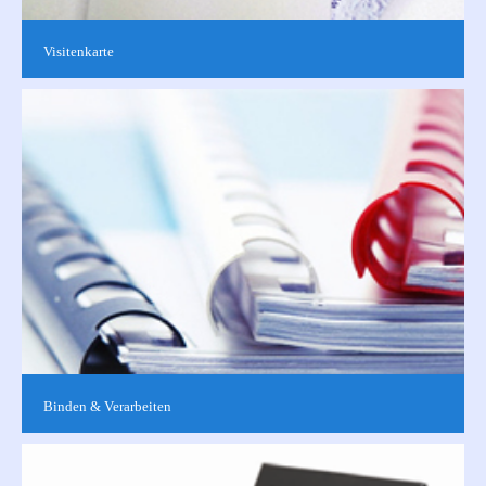
Visitenkarte
Repräsentative Visitenkarten sind nicht nur im Geschäftsleben
unerlässlich. Gerne können Sie aus unseren Vorlagen wählen,
ein eigenes...
Binden & Verarbeiten
Wir bieten Ihnen
Spiral-/Klebe-/Hardcover-/Kalender-/Broschürbindungen und
vieles mehr. Finden Sie mit uns gemeinsam die am besten