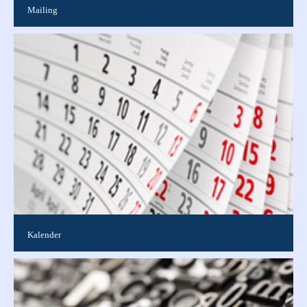
Mailing
Ideal, um neue Kunden zu gewinnen, bestehende Kunden über
Neuigkeiten zu informieren oder Dankesschreiben zu
versenden. Wir erstellen für...
Kalender
Wir bieten Ihnen spiralgebundene Kalender mit Aufhänger in
verschiedenen Varianten. Ob Foto-, Streifen- oder Bildkalender,
Sie können...