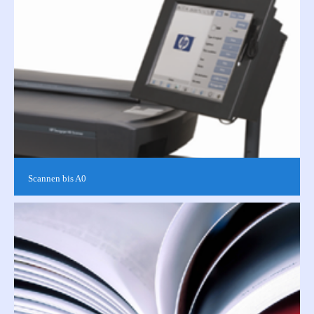
geeignete...
Scannen bis A0
Wir scannen alle Ihre Vorlagen bis zu einer Breite von DIN A0
(84,1 cm). Egal ob Foto, CAD-Plan, ob in schwarz-weiß oder in
Farbe.Mit ...