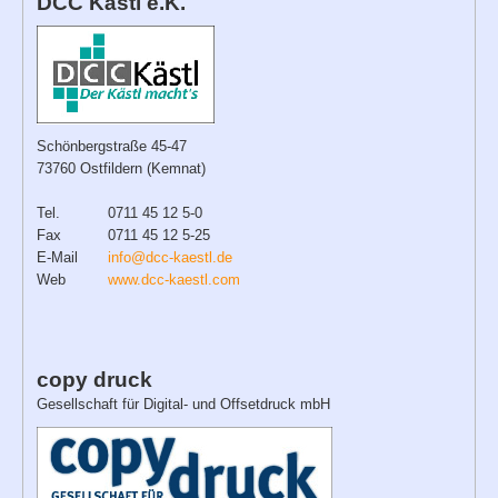
DCC Kästl e.K.
Schönbergstraße 45-47
73760 Ostfildern (Kemnat)
Tel.
0711 45 12 5-0
Fax
0711 45 12 5-25
E-Mail
info@dcc-kaestl.de
Web
www.dcc-kaestl.com
copy druck
Gesellschaft für Digital- und Offsetdruck mbH