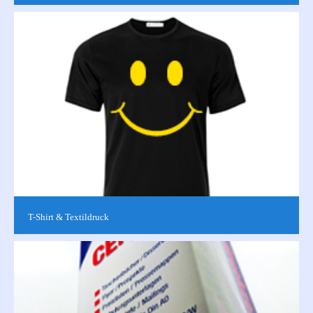
Großformatdruck & Werbemittel aller Art finden Sie hier. Für
Großformataufkleber, Wandtatoos und andere selbstklebende
Produkte siehe...
T-Shirt & Textildruck
Wir bieten Ihnen verschiedene individuell bedruckte Textilien in
hochwertiger Qualität. Ob Fotos oder Logos - wir bedrucken
eine vielzahl...