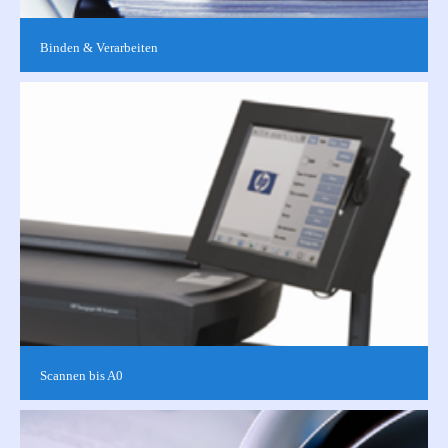
Binden & Verarbeiten
Wir bieten Ihnen
Spiral-/Klebe-/Hardcover-/Kalender-/Broschürbindungen und
vieles mehr. Finden Sie mit uns gemeinsam die am besten
geeignete...
Scannen bis A0
Wir scannen alle Ihre Vorlagen bis zu einer Breite von DIN A0
(84,1 cm). Egal ob Foto, CAD-Plan, ob in schwarz-weiß oder in