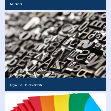
Kalender
Wir bieten Ihnen spiralgebundene Kalender mit Aufhänger in
verschiedenen Varianten. Ob Foto-, Streifen- oder Bildkalender,
Sie können...
Layout & Druckvorstufe
Layoutspezifische Anfragen zu laufenden Aufträgen Tel. 0911 /
519 00 10 E-Mail Diese E-Mail-Adresse ist vor Spambots
geschützt!...