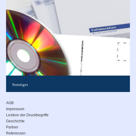
Outdoorbereich auf verschiedenen Folien in perfekter Qualität.
Von Etiketten bis...
Sonstiges
Von CD-Zubehör über Postkarten bis hin zu Abreißblöcken &
Durchschreibesätzen (VCR-Sätze) und Goldprägefolie werden
AGB
Sie hier f...
Impressum
Lexikon der Druckbegriffe
Geschichte
Partner
Referenzen