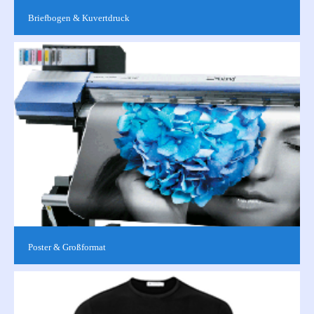
Briefbogen & Kuvertdruck
Für ein professionelles Auftreten im Geschäftsleben ist eine
individuelle Geschäftsausstattung unerlässlich.Ob Mailing,
Werbemaßnahme...
Poster & Großformat
Großformatdruck & Werbemittel aller Art finden Sie hier. Für
Großformataufkleber, Wandtatoos und andere selbstklebende
Produkte siehe...