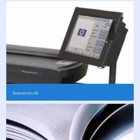
Wir bieten Ihnen
Spiral-/Klebe-/Hardcover-/Kalender-/Broschürbindungen und
vieles mehr. Finden Sie mit uns gemeinsam die am besten
geeignete...
Scannen bis A0
Wir scannen alle Ihre Vorlagen bis zu einer Breite von DIN A0
(84,1 cm). Egal ob Foto, CAD-Plan, ob in schwarz-weiß oder in
Farbe.Mit ...